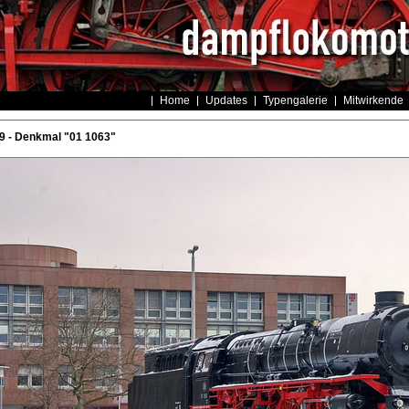
Home
Updates
Typengalerie
Mitwirkende
 - Denkmal "01 1063"