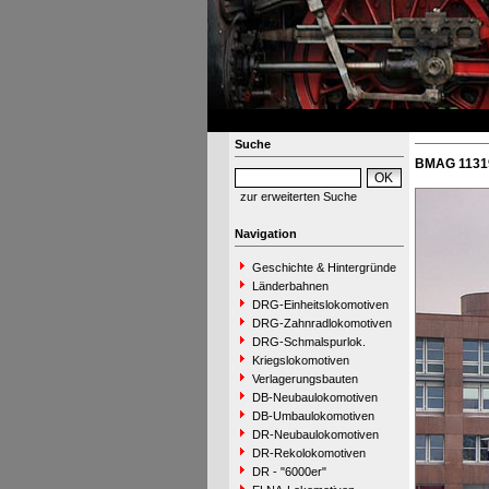
Suche
BMAG 11319
zur erweiterten Suche
Navigation
Geschichte & Hintergründe
Länderbahnen
DRG-Einheitslokomotiven
DRG-Zahnradlokomotiven
DRG-Schmalspurlok.
Kriegslokomotiven
Verlagerungsbauten
DB-Neubaulokomotiven
DB-Umbaulokomotiven
DR-Neubaulokomotiven
DR-Rekolokomotiven
DR - "6000er"