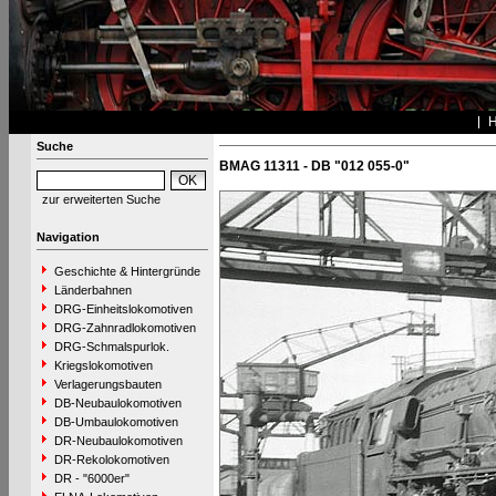
Suche
BMAG 11311 - DB "012 055-0"
zur erweiterten Suche
Navigation
Geschichte & Hintergründe
Länderbahnen
DRG-Einheitslokomotiven
DRG-Zahnradlokomotiven
DRG-Schmalspurlok.
Kriegslokomotiven
Verlagerungsbauten
DB-Neubaulokomotiven
DB-Umbaulokomotiven
DR-Neubaulokomotiven
DR-Rekolokomotiven
DR - "6000er"