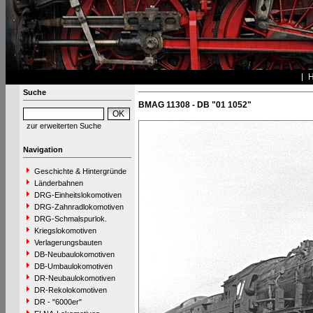
Suche
BMAG 11308 - DB "01 1052"
zur erweiterten Suche
Navigation
Geschichte & Hintergründe
Länderbahnen
DRG-Einheitslokomotiven
DRG-Zahnradlokomotiven
DRG-Schmalspurlok.
Kriegslokomotiven
Verlagerungsbauten
DB-Neubaulokomotiven
DB-Umbaulokomotiven
DR-Neubaulokomotiven
DR-Rekolokomotiven
DR - "6000er"