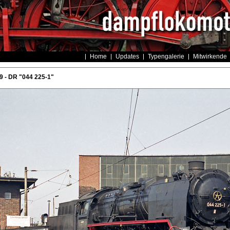
Home
Updates
Typengalerie
Mitwirkende
 - DR "044 225-1"