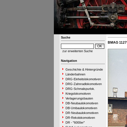
Suche
BMAG 11279
zur erweiterten Suche
Navigation
Geschichte & Hintergründe
Länderbahnen
DRG-Einheitslokomotiven
DRG-Zahnradlokomotiven
DRG-Schmalspurlok.
Kriegslokomotiven
Verlagerungsbauten
DB-Neubaulokomotiven
DB-Umbaulokomotiven
DR-Neubaulokomotiven
DR-Rekolokomotiven
DR - "6000er"