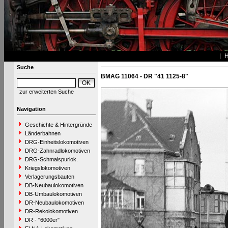
Suche
BMAG 11064 - DR "41 1125-8"
zur erweiterten Suche
Navigation
Geschichte & Hintergründe
Länderbahnen
DRG-Einheitslokomotiven
DRG-Zahnradlokomotiven
DRG-Schmalspurlok.
Kriegslokomotiven
Verlagerungsbauten
DB-Neubaulokomotiven
DB-Umbaulokomotiven
DR-Neubaulokomotiven
DR-Rekolokomotiven
DR - "6000er"