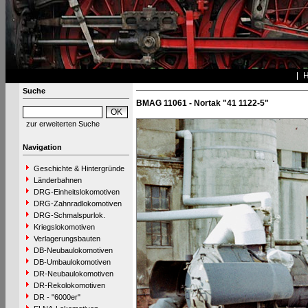
Suche
BMAG 11061 - Nortak "41 1122-5"
zur erweiterten Suche
Navigation
Geschichte & Hintergründe
Länderbahnen
DRG-Einheitslokomotiven
DRG-Zahnradlokomotiven
DRG-Schmalspurlok.
Kriegslokomotiven
Verlagerungsbauten
DB-Neubaulokomotiven
DB-Umbaulokomotiven
DR-Neubaulokomotiven
DR-Rekolokomotiven
DR - "6000er"