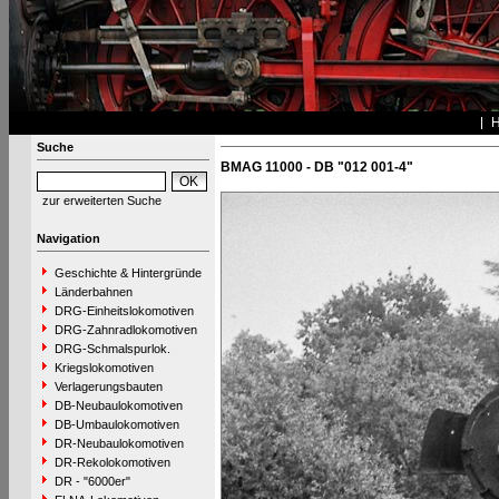
Suche
BMAG 11000 - DB "012 001-4"
zur erweiterten Suche
Navigation
Geschichte & Hintergründe
Länderbahnen
DRG-Einheitslokomotiven
DRG-Zahnradlokomotiven
DRG-Schmalspurlok.
Kriegslokomotiven
Verlagerungsbauten
DB-Neubaulokomotiven
DB-Umbaulokomotiven
DR-Neubaulokomotiven
DR-Rekolokomotiven
DR - "6000er"