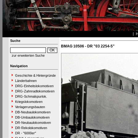
Suche
BMAG 10506 - DR "03 2254-5"
zur erweiterten Suche
Navigation
Geschichte & Hintergründe
Länderbahnen
DRG-Einheitslokomotiven
DRG-Zahnradlokomotiven
DRG-Schmalspurlok.
Kriegslokomotiven
Verlagerungsbauten
DB-Neubaulokomotiven
DB-Umbaulokomotiven
DR-Neubaulokomotiven
DR-Rekolokomotiven
DR - "6000er"