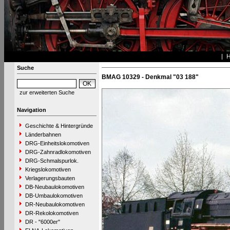
Suche
BMAG 10329 - Denkmal "03 188"
zur erweiterten Suche
Navigation
Geschichte & Hintergründe
Länderbahnen
DRG-Einheitslokomotiven
DRG-Zahnradlokomotiven
DRG-Schmalspurlok.
Kriegslokomotiven
Verlagerungsbauten
DB-Neubaulokomotiven
DB-Umbaulokomotiven
DR-Neubaulokomotiven
DR-Rekolokomotiven
DR - "6000er"