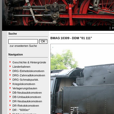
Suche
BMAG 10309 - DDM "01 111"
zur erweiterten Suche
Navigation
Geschichte & Hintergründe
Länderbahnen
DRG-Einheitslokomotiven
DRG-Zahnradlokomotiven
DRG-Schmalspurlok.
Kriegslokomotiven
Verlagerungsbauten
DB-Neubaulokomotiven
DB-Umbaulokomotiven
DR-Neubaulokomotiven
DR-Rekolokomotiven
DR - "6000er"