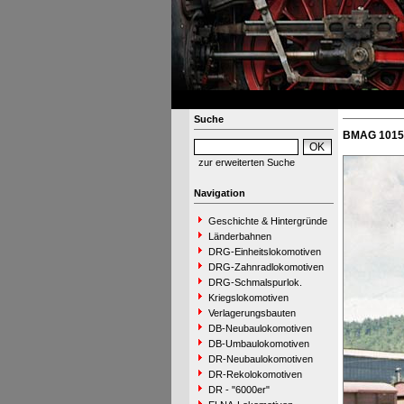
Suche
BMAG 10153
zur erweiterten Suche
Navigation
Geschichte & Hintergründe
Länderbahnen
DRG-Einheitslokomotiven
DRG-Zahnradlokomotiven
DRG-Schmalspurlok.
Kriegslokomotiven
Verlagerungsbauten
DB-Neubaulokomotiven
DB-Umbaulokomotiven
DR-Neubaulokomotiven
DR-Rekolokomotiven
DR - "6000er"