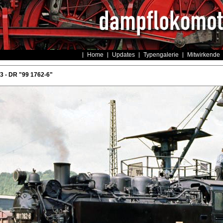
Home
Updates
Typengalerie
Mitwirkende
 - DR "99 1762-6"