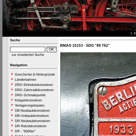
Suche
BMAG 10153 - SDG "99 762"
zur erweiterten Suche
Navigation
Geschichte & Hintergründe
Länderbahnen
DRG-Einheitslokomotiven
DRG-Zahnradlokomotiven
DRG-Schmalspurlok.
Kriegslokomotiven
Verlagerungsbauten
DB-Neubaulokomotiven
DB-Umbaulokomotiven
DR-Neubaulokomotiven
DR-Rekolokomotiven
DR - "6000er"