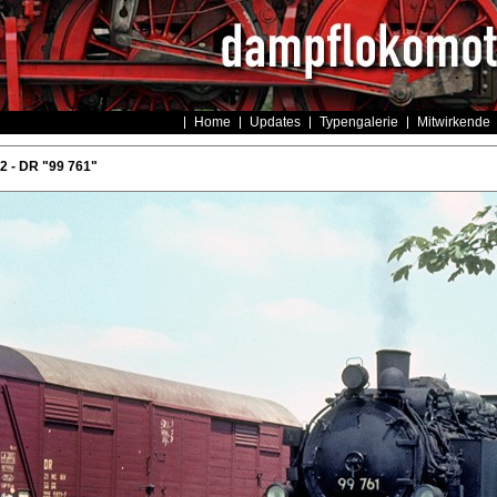
Home
Updates
Typengalerie
Mitwirkende
 - DR "99 761"