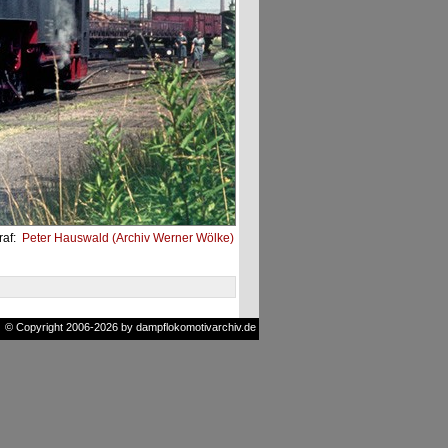
raf:
Peter Hauswald (Archiv Werner Wölke)
© Copyright 2006-2026 by dampflokomotivarchiv.de