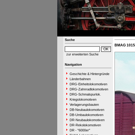
Suche
BMAG 10152
zur erweiterten Suche
Navigation
Geschichte & Hintergründe
Länderbahnen
DRG-Einheitslokomotiven
DRG-Zahnradlokomotiven
DRG-Schmalspurlok.
Kriegslokomotiven
Verlagerungsbauten
DB-Neubaulokomotiven
DB-Umbaulokomotiven
DR-Neubaulokomotiven
DR-Rekolokomotiven
DR - "6000er"