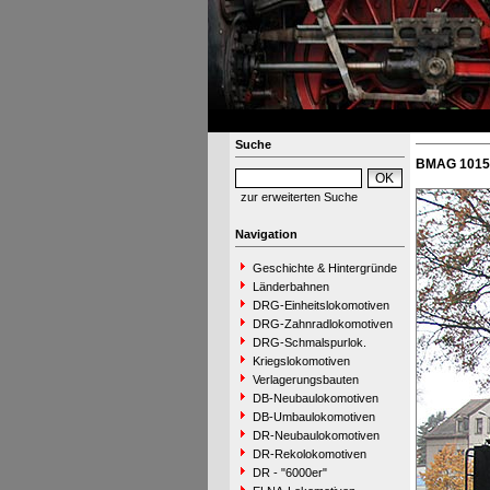
Suche
BMAG 10152
zur erweiterten Suche
Navigation
Geschichte & Hintergründe
Länderbahnen
DRG-Einheitslokomotiven
DRG-Zahnradlokomotiven
DRG-Schmalspurlok.
Kriegslokomotiven
Verlagerungsbauten
DB-Neubaulokomotiven
DB-Umbaulokomotiven
DR-Neubaulokomotiven
DR-Rekolokomotiven
DR - "6000er"