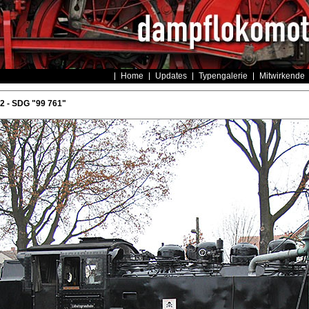
Home
Updates
Typengalerie
Mitwirkende
 - SDG "99 761"