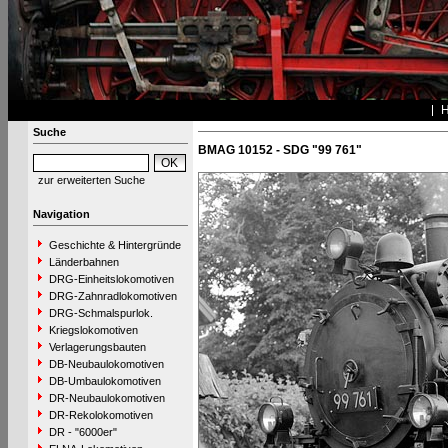
Suche
BMAG 10152 - SDG "99 761"
zur erweiterten Suche
Navigation
Geschichte & Hintergründe
Länderbahnen
DRG-Einheitslokomotiven
DRG-Zahnradlokomotiven
DRG-Schmalspurlok.
Kriegslokomotiven
Verlagerungsbauten
DB-Neubaulokomotiven
DB-Umbaulokomotiven
DR-Neubaulokomotiven
DR-Rekolokomotiven
DR - "6000er"