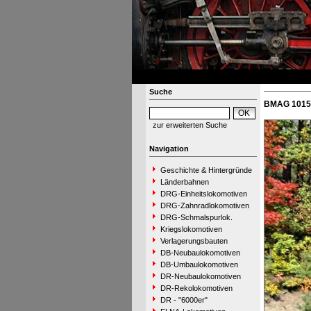
Suche
BMAG 10151
zur erweiterten Suche
Navigation
Geschichte & Hintergründe
Länderbahnen
DRG-Einheitslokomotiven
DRG-Zahnradlokomotiven
DRG-Schmalspurlok.
Kriegslokomotiven
Verlagerungsbauten
DB-Neubaulokomotiven
DB-Umbaulokomotiven
DR-Neubaulokomotiven
DR-Rekolokomotiven
DR - "6000er"