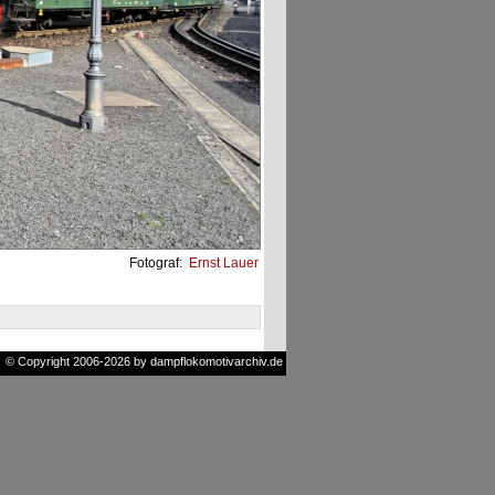
Fotograf:
Ernst Lauer
© Copyright 2006-2026 by dampflokomotivarchiv.de