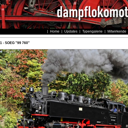
Home
Updates
Typengalerie
Mitwirkende
 - SOEG "99 760"