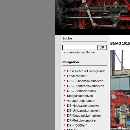
Suche
BMAG 10151
zur erweiterten Suche
Navigation
Geschichte & Hintergründe
Länderbahnen
DRG-Einheitslokomotiven
DRG-Zahnradlokomotiven
DRG-Schmalspurlok.
Kriegslokomotiven
Verlagerungsbauten
DB-Neubaulokomotiven
DB-Umbaulokomotiven
DR-Neubaulokomotiven
DR-Rekolokomotiven
DR - "6000er"