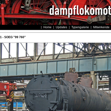
Home
Updates
Typengalerie
Mitwirkende
 - SOEG "99 760"