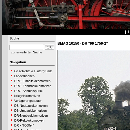
Suche
BMAG 10150 - DR "99 1759-2"
zur erweiterten Suche
Navigation
Geschichte & Hintergründe
Länderbahnen
DRG-Einheitslokomotiven
DRG-Zahnradlokomotiven
DRG-Schmalspurlok.
Kriegslokomotiven
Verlagerungsbauten
DB-Neubaulokomotiven
DB-Umbaulokomotiven
DR-Neubaulokomotiven
DR-Rekolokomotiven
DR - "6000er"