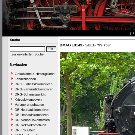
Suche
BMAG 10149 - SOEG "99 758"
zur erweiterten Suche
Navigation
Geschichte & Hintergründe
Länderbahnen
DRG-Einheitslokomotiven
DRG-Zahnradlokomotiven
DRG-Schmalspurlok.
Kriegslokomotiven
Verlagerungsbauten
DB-Neubaulokomotiven
DB-Umbaulokomotiven
DR-Neubaulokomotiven
DR-Rekolokomotiven
DR - "6000er"