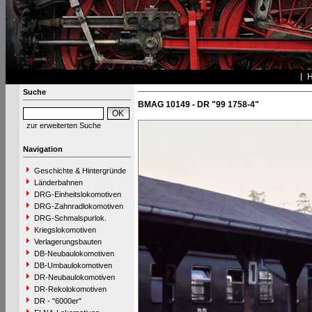
Suche
BMAG 10149 - DR "99 1758-4"
zur erweiterten Suche
Navigation
Geschichte & Hintergründe
Länderbahnen
DRG-Einheitslokomotiven
DRG-Zahnradlokomotiven
DRG-Schmalspurlok.
Kriegslokomotiven
Verlagerungsbauten
DB-Neubaulokomotiven
DB-Umbaulokomotiven
DR-Neubaulokomotiven
DR-Rekolokomotiven
DR - "6000er"