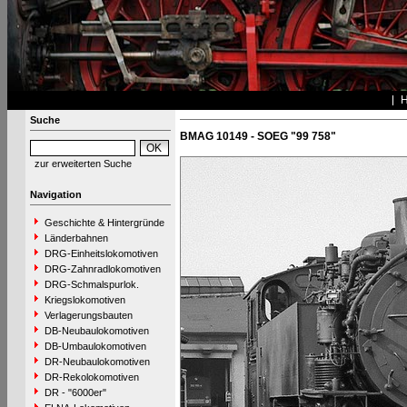
Suche
BMAG 10149 - SOEG "99 758"
zur erweiterten Suche
Navigation
Geschichte & Hintergründe
Länderbahnen
DRG-Einheitslokomotiven
DRG-Zahnradlokomotiven
DRG-Schmalspurlok.
Kriegslokomotiven
Verlagerungsbauten
DB-Neubaulokomotiven
DB-Umbaulokomotiven
DR-Neubaulokomotiven
DR-Rekolokomotiven
DR - "6000er"