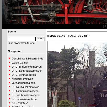
Suche
BMAG 10149 - SOEG "99 758"
zur erweiterten Suche
Navigation
Geschichte & Hintergründe
Länderbahnen
DRG-Einheitslokomotiven
DRG-Zahnradlokomotiven
DRG-Schmalspurlok.
Kriegslokomotiven
Verlagerungsbauten
DB-Neubaulokomotiven
DB-Umbaulokomotiven
DR-Neubaulokomotiven
DR-Rekolokomotiven
DR - "6000er"