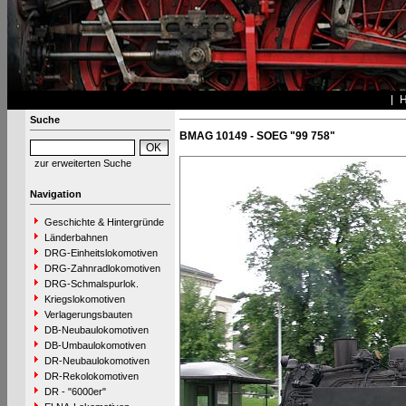
Suche
BMAG 10149 - SOEG "99 758"
zur erweiterten Suche
Navigation
Geschichte & Hintergründe
Länderbahnen
DRG-Einheitslokomotiven
DRG-Zahnradlokomotiven
DRG-Schmalspurlok.
Kriegslokomotiven
Verlagerungsbauten
DB-Neubaulokomotiven
DB-Umbaulokomotiven
DR-Neubaulokomotiven
DR-Rekolokomotiven
DR - "6000er"