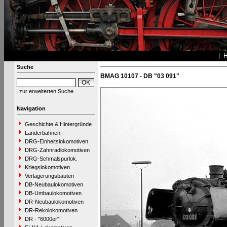
Suche
BMAG 10107 - DB "03 091"
zur erweiterten Suche
Navigation
Geschichte & Hintergründe
Länderbahnen
DRG-Einheitslokomotiven
DRG-Zahnradlokomotiven
DRG-Schmalspurlok.
Kriegslokomotiven
Verlagerungsbauten
DB-Neubaulokomotiven
DB-Umbaulokomotiven
DR-Neubaulokomotiven
DR-Rekolokomotiven
DR - "6000er"