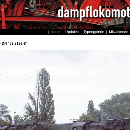
Home
Updates
Typengalerie
Mitwirkende
- DR "52 8192-8"