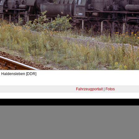
- Haldensleben [DDR]
Fahrzeugportait | Fotos