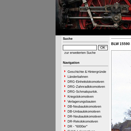
Suche
BLW 15590 
zur erweiterten Suche
Navigation
Geschichte & Hintergründe
Länderbahnen
DRG-Einheitslokomotiven
DRG-Zahnradlokomotiven
DRG-Schmalspurlok.
Kriegslokomotiven
Verlagerungsbauten
DB-Neubaulokomotiven
DB-Umbaulokomotiven
DR-Neubaulokomotiven
DR-Rekolokomotiven
DR - "6000er"