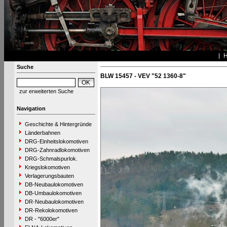
Suche
BLW 15457 - VEV "52 1360-8"
zur erweiterten Suche
Navigation
Geschichte & Hintergründe
Länderbahnen
DRG-Einheitslokomotiven
DRG-Zahnradlokomotiven
DRG-Schmalspurlok.
Kriegslokomotiven
Verlagerungsbauten
DB-Neubaulokomotiven
DB-Umbaulokomotiven
DR-Neubaulokomotiven
DR-Rekolokomotiven
DR - "6000er"