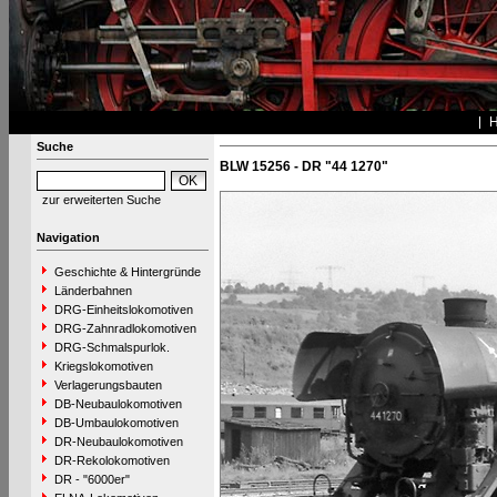
Suche
BLW 15256 - DR "44 1270"
zur erweiterten Suche
Navigation
Geschichte & Hintergründe
Länderbahnen
DRG-Einheitslokomotiven
DRG-Zahnradlokomotiven
DRG-Schmalspurlok.
Kriegslokomotiven
Verlagerungsbauten
DB-Neubaulokomotiven
DB-Umbaulokomotiven
DR-Neubaulokomotiven
DR-Rekolokomotiven
DR - "6000er"