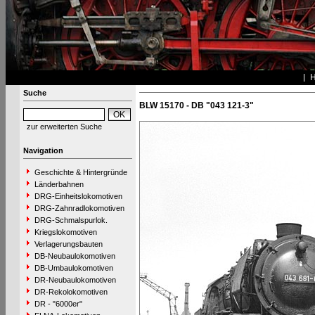
Suche
BLW 15170 - DB "043 121-3"
zur erweiterten Suche
Navigation
Geschichte & Hintergründe
Länderbahnen
DRG-Einheitslokomotiven
DRG-Zahnradlokomotiven
DRG-Schmalspurlok.
Kriegslokomotiven
Verlagerungsbauten
DB-Neubaulokomotiven
DB-Umbaulokomotiven
DR-Neubaulokomotiven
DR-Rekolokomotiven
DR - "6000er"