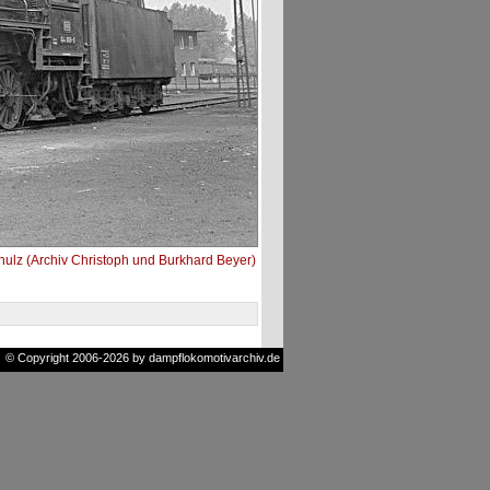
ulz (Archiv Christoph und Burkhard Beyer)
© Copyright 2006-2026 by dampflokomotivarchiv.de