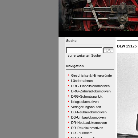
Suche
BLW 15125 
zur erweiterten Suche
Navigation
Geschichte & Hintergründe
Länderbahnen
DRG-Einheitslokomotiven
DRG-Zahnradlokomotiven
DRG-Schmalspurlok.
Kriegslokomotiven
Verlagerungsbauten
DB-Neubaulokomotiven
DB-Umbaulokomotiven
DR-Neubaulokomotiven
DR-Rekolokomotiven
DR - "6000er"