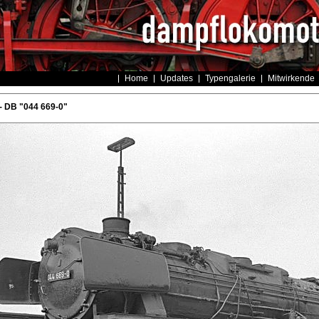
Home
Updates
Typengalerie
Mitwirkende
- DB "044 669-0"