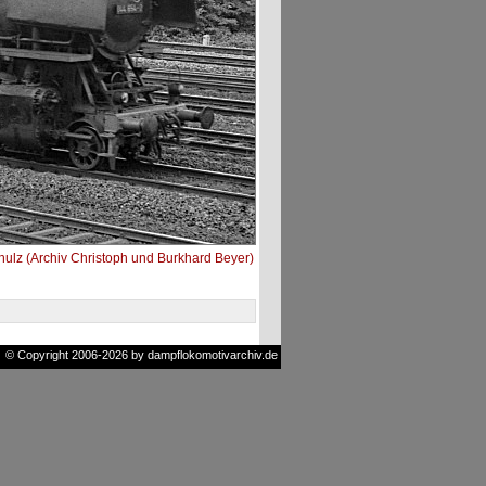
ulz (Archiv Christoph und Burkhard Beyer)
© Copyright 2006-2026 by dampflokomotivarchiv.de