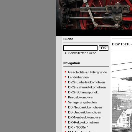
Suche
BLW 15110 
zur erweiterten Suche
Navigation
Geschichte & Hintergründe
Länderbahnen
DRG-Einheitslokomotiven
DRG-Zahnradlokomotiven
DRG-Schmalspurlok.
Kriegslokomotiven
Verlagerungsbauten
DB-Neubaulokomotiven
DB-Umbaulokomotiven
DR-Neubaulokomotiven
DR-Rekolokomotiven
DR - "6000er"