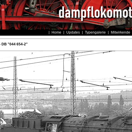
Home
Updates
Typengalerie
Mitwirkende
- DB "044 654-2"