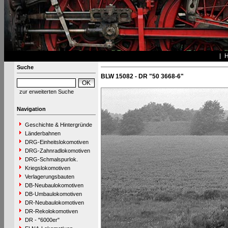
Suche
BLW 15082 - DR "50 3668-6"
zur erweiterten Suche
Navigation
Geschichte & Hintergründe
Länderbahnen
DRG-Einheitslokomotiven
DRG-Zahnradlokomotiven
DRG-Schmalspurlok.
Kriegslokomotiven
Verlagerungsbauten
DB-Neubaulokomotiven
DB-Umbaulokomotiven
DR-Neubaulokomotiven
DR-Rekolokomotiven
DR - "6000er"