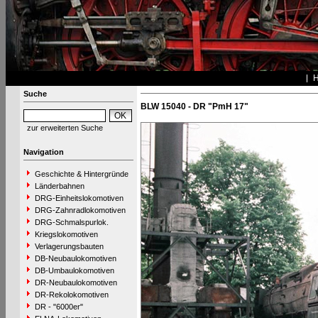
Suche
BLW 15040 - DR "PmH 17"
zur erweiterten Suche
Navigation
Geschichte & Hintergründe
Länderbahnen
DRG-Einheitslokomotiven
DRG-Zahnradlokomotiven
DRG-Schmalspurlok.
Kriegslokomotiven
Verlagerungsbauten
DB-Neubaulokomotiven
DB-Umbaulokomotiven
DR-Neubaulokomotiven
DR-Rekolokomotiven
DR - "6000er"