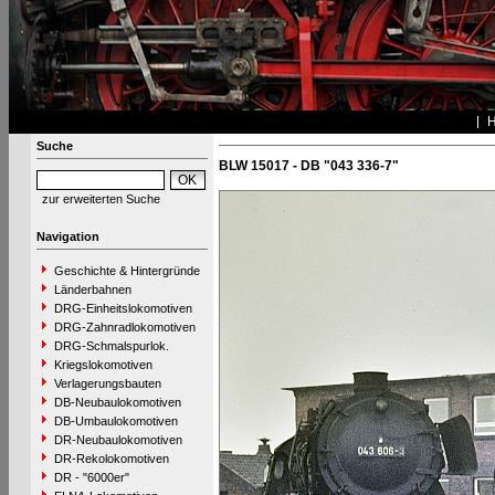
Suche
BLW 15017 - DB "043 336-7"
zur erweiterten Suche
Navigation
Geschichte & Hintergründe
Länderbahnen
DRG-Einheitslokomotiven
DRG-Zahnradlokomotiven
DRG-Schmalspurlok.
Kriegslokomotiven
Verlagerungsbauten
DB-Neubaulokomotiven
DB-Umbaulokomotiven
DR-Neubaulokomotiven
DR-Rekolokomotiven
DR - "6000er"