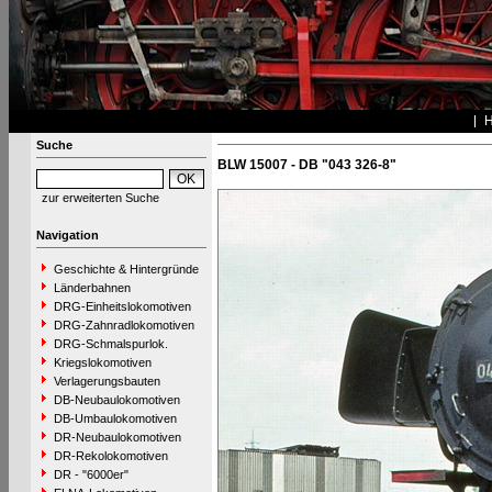
Suche
BLW 15007 - DB "043 326-8"
zur erweiterten Suche
Navigation
Geschichte & Hintergründe
Länderbahnen
DRG-Einheitslokomotiven
DRG-Zahnradlokomotiven
DRG-Schmalspurlok.
Kriegslokomotiven
Verlagerungsbauten
DB-Neubaulokomotiven
DB-Umbaulokomotiven
DR-Neubaulokomotiven
DR-Rekolokomotiven
DR - "6000er"