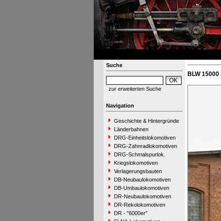
Suche
BLW 15000 
zur erweiterten Suche
Navigation
Geschichte & Hintergründe
Länderbahnen
DRG-Einheitslokomotiven
DRG-Zahnradlokomotiven
DRG-Schmalspurlok.
Kriegslokomotiven
Verlagerungsbauten
DB-Neubaulokomotiven
DB-Umbaulokomotiven
DR-Neubaulokomotiven
DR-Rekolokomotiven
DR - "6000er"