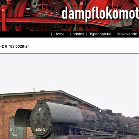
Home
Updates
Typengalerie
Mitwirkende
- DR "03 0020-2"