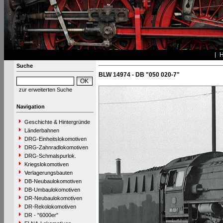
Suche
BLW 14974 - DB "050 020-7"
zur erweiterten Suche
Navigation
Geschichte & Hintergründe
Länderbahnen
DRG-Einheitslokomotiven
DRG-Zahnradlokomotiven
DRG-Schmalspurlok.
Kriegslokomotiven
Verlagerungsbauten
DB-Neubaulokomotiven
DB-Umbaulokomotiven
DR-Neubaulokomotiven
DR-Rekolokomotiven
DR - "6000er"