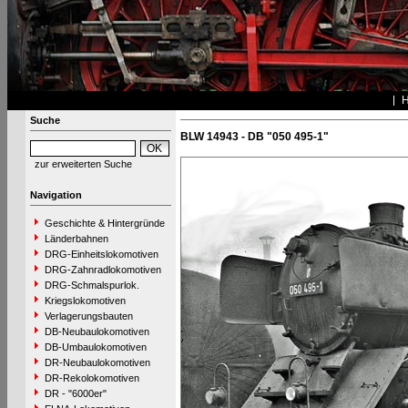
Suche
BLW 14943 - DB "050 495-1"
zur erweiterten Suche
Navigation
Geschichte & Hintergründe
Länderbahnen
DRG-Einheitslokomotiven
DRG-Zahnradlokomotiven
DRG-Schmalspurlok.
Kriegslokomotiven
Verlagerungsbauten
DB-Neubaulokomotiven
DB-Umbaulokomotiven
DR-Neubaulokomotiven
DR-Rekolokomotiven
DR - "6000er"