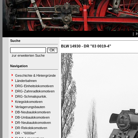
Suche
BLW 14930 - DR "03 0019-4"
zur erweiterten Suche
Navigation
Geschichte & Hintergründe
Länderbahnen
DRG-Einheitslokomotiven
DRG-Zahnradlokomotiven
DRG-Schmalspurlok.
Kriegslokomotiven
Verlagerungsbauten
DB-Neubaulokomotiven
DB-Umbaulokomotiven
DR-Neubaulokomotiven
DR-Rekolokomotiven
DR - "6000er"