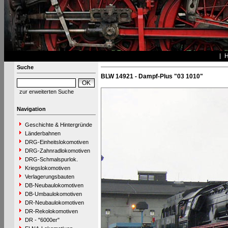
Suche
BLW 14921 - Dampf-Plus "03 1010"
zur erweiterten Suche
Navigation
Geschichte & Hintergründe
Länderbahnen
DRG-Einheitslokomotiven
DRG-Zahnradlokomotiven
DRG-Schmalspurlok.
Kriegslokomotiven
Verlagerungsbauten
DB-Neubaulokomotiven
DB-Umbaulokomotiven
DR-Neubaulokomotiven
DR-Rekolokomotiven
DR - "6000er"