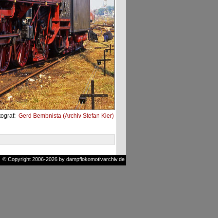
tograf:
Gerd Bembnista (Archiv Stefan Kier)
© Copyright 2006-2026 by dampflokomotivarchiv.de