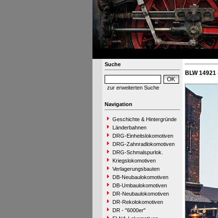
Suche
BLW 14921 
zur erweiterten Suche
Navigation
Geschichte & Hintergründe
Länderbahnen
DRG-Einheitslokomotiven
DRG-Zahnradlokomotiven
DRG-Schmalspurlok.
Kriegslokomotiven
Verlagerungsbauten
DB-Neubaulokomotiven
DB-Umbaulokomotiven
DR-Neubaulokomotiven
DR-Rekolokomotiven
DR - "6000er"