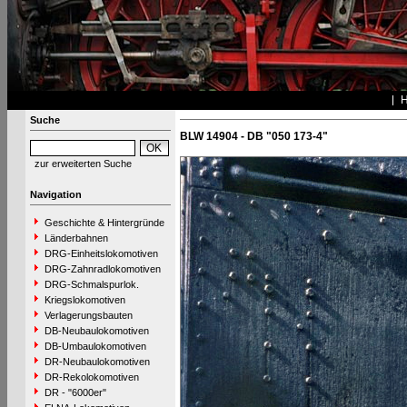
Suche
BLW 14904 - DB "050 173-4"
zur erweiterten Suche
Navigation
Geschichte & Hintergründe
Länderbahnen
DRG-Einheitslokomotiven
DRG-Zahnradlokomotiven
DRG-Schmalspurlok.
Kriegslokomotiven
Verlagerungsbauten
DB-Neubaulokomotiven
DB-Umbaulokomotiven
DR-Neubaulokomotiven
DR-Rekolokomotiven
DR - "6000er"