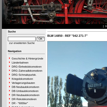
Suche
BLW 14850 - REF "042 271-7"
zur erweiterten Suche
Navigation
Geschichte & Hintergründe
Länderbahnen
DRG-Einheitslokomotiven
DRG-Zahnradlokomotiven
DRG-Schmalspurlok.
Kriegslokomotiven
Verlagerungsbauten
DB-Neubaulokomotiven
DB-Umbaulokomotiven
DR-Neubaulokomotiven
DR-Rekolokomotiven
DR - "6000er"