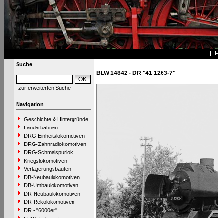
Suche
BLW 14842 - DR "41 1263-7"
zur erweiterten Suche
Navigation
Geschichte & Hintergründe
Länderbahnen
DRG-Einheitslokomotiven
DRG-Zahnradlokomotiven
DRG-Schmalspurlok.
Kriegslokomotiven
Verlagerungsbauten
DB-Neubaulokomotiven
DB-Umbaulokomotiven
DR-Neubaulokomotiven
DR-Rekolokomotiven
DR - "6000er"