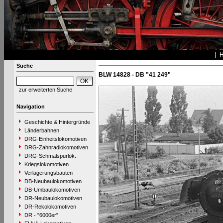
Suche
BLW 14828 - DB "41 249"
zur erweiterten Suche
Navigation
Geschichte & Hintergründe
Länderbahnen
DRG-Einheitslokomotiven
DRG-Zahnradlokomotiven
DRG-Schmalspurlok.
Kriegslokomotiven
Verlagerungsbauten
DB-Neubaulokomotiven
DB-Umbaulokomotiven
DR-Neubaulokomotiven
DR-Rekolokomotiven
DR - "6000er"