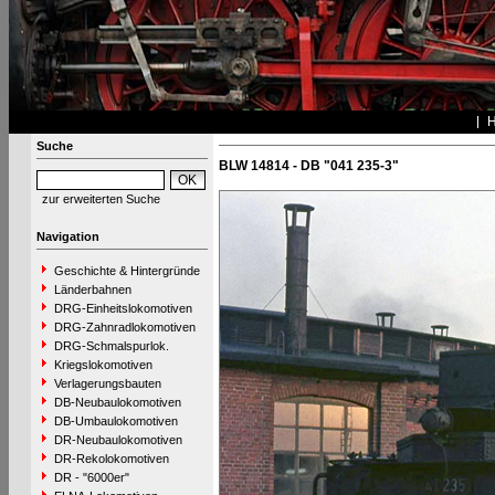
Suche
BLW 14814 - DB "041 235-3"
zur erweiterten Suche
Navigation
Geschichte & Hintergründe
Länderbahnen
DRG-Einheitslokomotiven
DRG-Zahnradlokomotiven
DRG-Schmalspurlok.
Kriegslokomotiven
Verlagerungsbauten
DB-Neubaulokomotiven
DB-Umbaulokomotiven
DR-Neubaulokomotiven
DR-Rekolokomotiven
DR - "6000er"