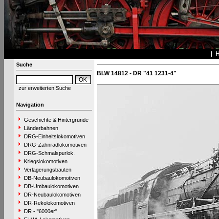
Suche
BLW 14812 - DR "41 1231-4"
zur erweiterten Suche
Navigation
Geschichte & Hintergründe
Länderbahnen
DRG-Einheitslokomotiven
DRG-Zahnradlokomotiven
DRG-Schmalspurlok.
Kriegslokomotiven
Verlagerungsbauten
DB-Neubaulokomotiven
DB-Umbaulokomotiven
DR-Neubaulokomotiven
DR-Rekolokomotiven
DR - "6000er"