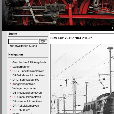
Suche
BLW 14812 - DR "041 231-2"
zur erweiterten Suche
Navigation
Geschichte & Hintergründe
Länderbahnen
DRG-Einheitslokomotiven
DRG-Zahnradlokomotiven
DRG-Schmalspurlok.
Kriegslokomotiven
Verlagerungsbauten
DB-Neubaulokomotiven
DB-Umbaulokomotiven
DR-Neubaulokomotiven
DR-Rekolokomotiven
DR - "6000er"