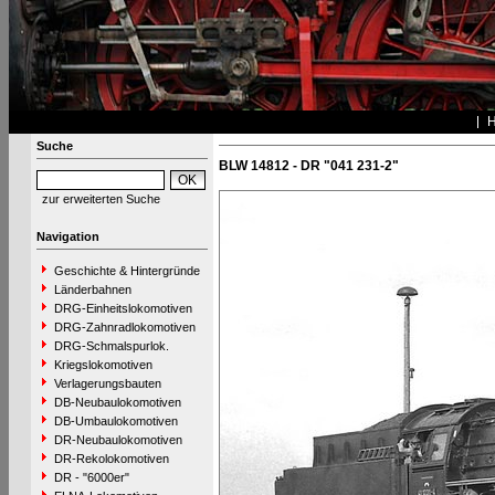
Suche
BLW 14812 - DR "041 231-2"
zur erweiterten Suche
Navigation
Geschichte & Hintergründe
Länderbahnen
DRG-Einheitslokomotiven
DRG-Zahnradlokomotiven
DRG-Schmalspurlok.
Kriegslokomotiven
Verlagerungsbauten
DB-Neubaulokomotiven
DB-Umbaulokomotiven
DR-Neubaulokomotiven
DR-Rekolokomotiven
DR - "6000er"