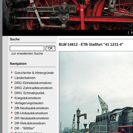
Suche
BLW 14812 - ETB Staßfurt "41 1231-4"
zur erweiterten Suche
Navigation
Geschichte & Hintergründe
Länderbahnen
DRG-Einheitslokomotiven
DRG-Zahnradlokomotiven
DRG-Schmalspurlok.
Kriegslokomotiven
Verlagerungsbauten
DB-Neubaulokomotiven
DB-Umbaulokomotiven
DR-Neubaulokomotiven
DR-Rekolokomotiven
DR - "6000er"