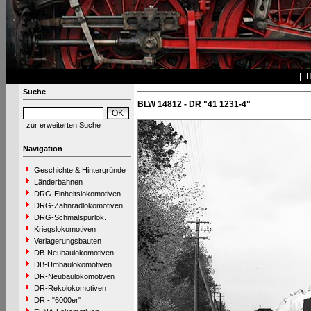
Suche
BLW 14812 - DR "41 1231-4"
zur erweiterten Suche
Navigation
Geschichte & Hintergründe
Länderbahnen
DRG-Einheitslokomotiven
DRG-Zahnradlokomotiven
DRG-Schmalspurlok.
Kriegslokomotiven
Verlagerungsbauten
DB-Neubaulokomotiven
DB-Umbaulokomotiven
DR-Neubaulokomotiven
DR-Rekolokomotiven
DR - "6000er"